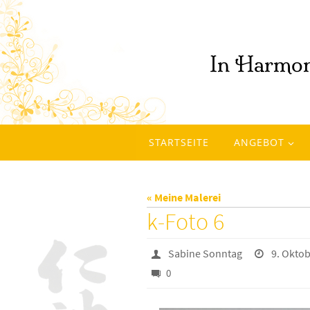
Zum
Inhalt
springen
Zum
STARTSEITE
ANGEBOT
Inhalt
springen
« Meine Malerei
k-Foto 6
Sabine Sonntag
9. Okto
0