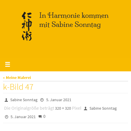
Zum
Inhalt
springen
« Meine Malerei
k-Bild 47
Sabine Sonntag
5. Januar 2021
Die Originalgröße beträgt
Pixel
320 × 320
Sabine Sonntag
0
5. Januar 2021