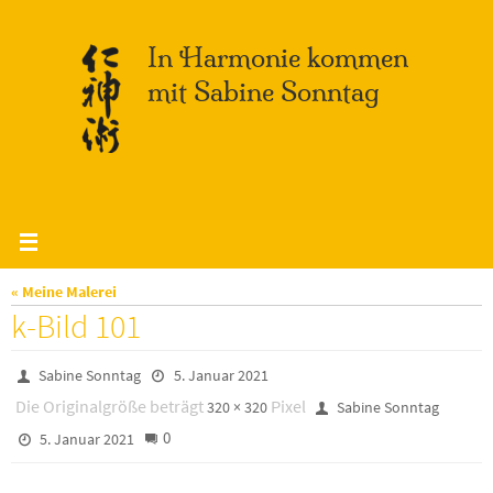
Zum
Inhalt
springen
« Meine Malerei
k-Bild 101
Sabine Sonntag
5. Januar 2021
Die Originalgröße beträgt
Pixel
320 × 320
Sabine Sonntag
0
5. Januar 2021