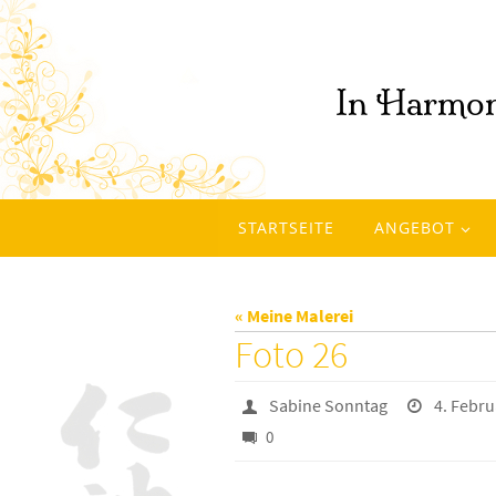
Zum
Inhalt
springen
Zum
STARTSEITE
ANGEBOT
Inhalt
springen
« Meine Malerei
Foto 26
Sabine Sonntag
4. Febru
0