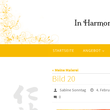
Zum
Inhalt
springen
Zum
STARTSEITE
ANGEBOT
Inhalt
springen
« Meine Malerei
Bild 20
Sabine Sonntag
4. Febru
0